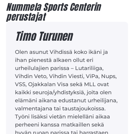
Nummela Sports Centerin
perustajat
Timo Turunen
Olen asunut Vihdissä koko ikäni ja
ihan pienestä alkaen ollut eri
urheilulajien parissa – Lutariliiga,
Vihdin Veto, Vihdin Viesti, ViPa, Nups,
VSS, Ojakkalan Visa sekä MLL ovat
kaikki seuroja/yhdistyksiä, joita olen
elämäni aikana edustanut urheilijana,
valmentajana tai taustajoukoissa.
Työni lisäksi vietän mielelläni aikaa
perheeni kanssa matkaillen sekä
hyvän ruoan parissa tai harrastaen