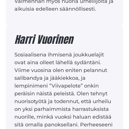
Valmennan myös nuoria urheilijoita ja
aikuisia edelleen säännöllisesti.
Harri Vuorinen
Sosiaalisena ihmisenä joukkuelajit
ovat aina olleet lähellä sydäntäni.
Viime vuosina olen eniten pelannut
salibandya ja jääkiekkoa, ja
lempinimeni ”Viivapelote” onkin
peräisin näistä peleistä. Olen tehnyt
nuorisotyötä ja todennut, että urheilu
on yksi parhaimmista harrastuksista
nuorille, minkä vuoksi haluan edistää
sitä omalla panoksellani. Perheeseeni