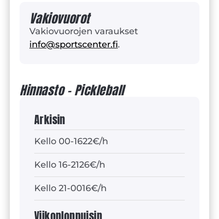
Vakiovuorot
Vakiovuorojen varaukset
info@sportscenter.fi
.
Hinnasto - Pickleball
Arkisin
Kello 00-16
22€/h
Kello 16-21
26€/h
Kello 21-00
16€/h
Viikonloppuisin