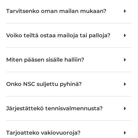
Tarvitsenko oman mailan mukaan?
Voiko teiltä ostaa mailoja tai palloja?
SULKAPALLO - SQUASH - PICKLEBALL - GOLFS
Miten pääsen sisälle halliin?
Onko NSC suljettu pyhinä?
Järjestättekö tennisvalmennusta?
Tarjoatteko vakiovuoroja?